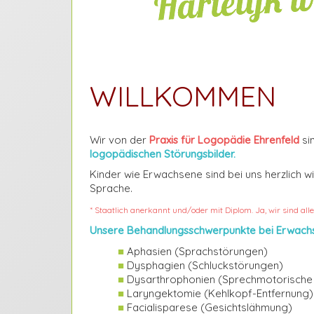
WILLKOMMEN
Wir von der
Praxis für Logopädie Ehrenfeld
si
logopädischen Störungsbilder.
Kinder wie Erwachsene sind bei uns herzlich w
Sprache.
* Staatlich anerkannt und/oder mit Diplom. Ja, wir sind all
Unsere Behandlungsschwerpunkte bei Erwach
■
Aphasien (Sprachstörungen)
■
Dysphagien (Schluckstörungen)
■
Dysarthrophonien (Sprechmotorische
■
Laryngektomie (Kehlkopf-Entfernung)
■
Facialisparese (Gesichtslähmung)