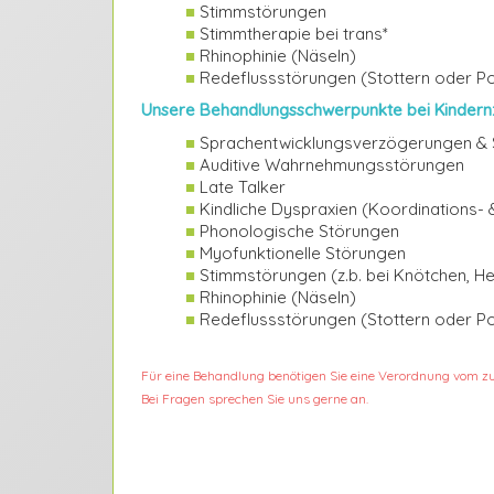
■
Stimmstörungen
■
Stimmtherapie bei trans*
■
Rhinophinie (Näseln)
■
Redeflussstörungen (Stottern oder Po
Unsere Behandlungsschwerpunkte bei Kindern
■
Sprachentwicklungsverzögerungen & 
■
Auditive Wahrnehmungsstörungen
■
Late Talker
■
Kindliche Dyspraxien (Koordinations-
■
Phonologische Störungen
■
Myofunktionelle Störungen
■
Stimmstörungen (z.b. bei Knötchen, He
■
Rhinophinie (Näseln)
■
Redeflussstörungen (Stottern oder Po
Für eine Behandlung benötigen Sie eine Verordnung vom zu
Bei Fragen sprechen Sie uns gerne an.