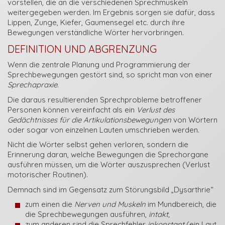
vorstellen, die an die verschiedenen Sprechmuskeln
weitergegeben werden. Im Ergebnis sorgen sie dafür, dass
Lippen, Zunge, Kiefer, Gaumensegel etc. durch ihre
Bewegungen verständliche Wörter hervorbringen.
DEFINITION UND ABGRENZUNG
Wenn die zentrale Planung und Programmierung der
Sprechbewegungen gestört sind, so spricht man von einer
Sprechapraxie
.
Die daraus resultierenden Sprechprobleme betroffener
Personen können vereinfacht als ein
Verlust des
Gedächtnisses für die Artikulationsbewegungen
von Wörtern
oder sogar von einzelnen Lauten umschrieben werden.
Nicht die Wörter selbst gehen verloren, sondern die
Erinnerung daran, welche Bewegungen die Sprechorgane
ausführen müssen, um die Wörter auszusprechen (Verlust
motorischer Routinen).
Demnach sind im Gegensatz zum Störungsbild „Dysarthrie“
zum einen die
Nerven und Muskeln
im Mundbereich, die
die Sprechbewegungen ausführen,
intakt,
zum anderen sind die Sprechfehler
inkonstant
(ein Laut